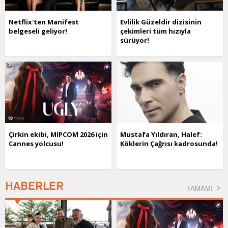
Netflix'ten Manifest
Evlilik Güzeldir dizisinin
belgeseli geliyor!
çekimleri tüm hızıyla
sürüyor!
Çirkin ekibi, MIPCOM 2026 için
Mustafa Yıldıran, Halef:
Cannes yolcusu!
Köklerin Çağrısı kadrosunda!
HABERLER
TAMAMI