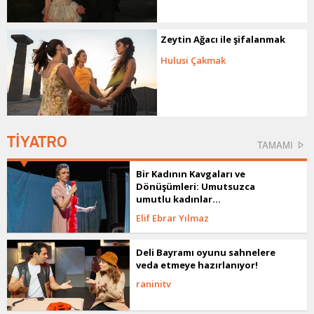
Zeytin Ağacı ile şifalanmak
Hulusi Çakmak
TİYATRO
TAMAMI
Bir Kadının Kavgaları ve
Dönüşümleri: Umutsuzca
umutlu kadınlar...
Elif Ebrar Yılmaz
Deli Bayramı oyunu sahnelere
veda etmeye hazırlanıyor!
raninitv