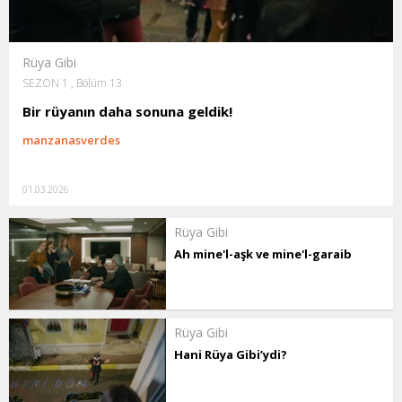
Rüya Gibi
SEZON 1 , Bölüm 13
Bir rüyanın daha sonuna geldik!
manzanasverdes
01.03.2026
Rüya Gibi
Ah mine'l-aşk ve mine'l-garaib
Rüya Gibi
Hani Rüya Gibi’ydi?