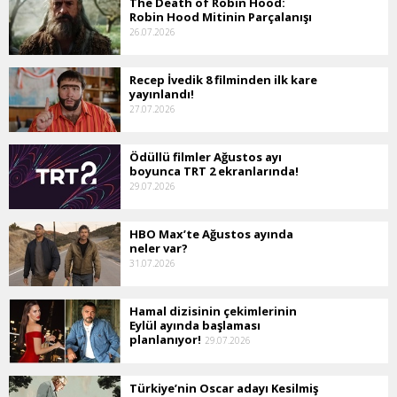
The Death of Robin Hood:
Robin Hood Mitinin Parçalanışı
26.07.2026
Recep İvedik 8 filminden ilk kare
yayınlandı!
27.07.2026
Ödüllü filmler Ağustos ayı
boyunca TRT 2 ekranlarında!
29.07.2026
HBO Max’te Ağustos ayında
neler var?
31.07.2026
Hamal dizisinin çekimlerinin
Eylül ayında başlaması
planlanıyor!
29.07.2026
Türkiye’nin Oscar adayı Kesilmiş