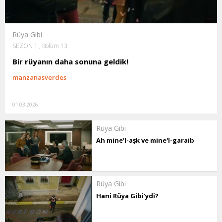
Rüya Gibi
SEZON 1 , Bölüm 13
Bir rüyanın daha sonuna geldik!
manzanasverdes
01.03.2026
Rüya Gibi
Ah mine'l-aşk ve mine'l-garaib
Rüya Gibi
Hani Rüya Gibi’ydi?