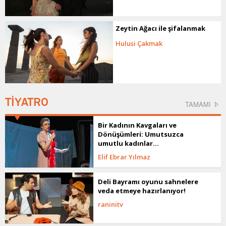
Zeytin Ağacı ile şifalanmak
Hulusi Çakmak
TİYATRO
TAMAMI
Bir Kadının Kavgaları ve
Dönüşümleri: Umutsuzca
umutlu kadınlar...
Elif Ebrar Yılmaz
Deli Bayramı oyunu sahnelere
veda etmeye hazırlanıyor!
raninitv