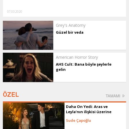
07.03.2020
Grey's Anatomy
Güzel bir veda
American Horror Story
AHS Cult: Bana böyle şeylerle
gelin
ÖZEL
TAMAMI
Daha On Yedi: Aras ve
Leyla’nın ilişkisi üzerine
Sude Çapoğlu