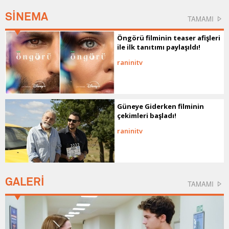
SİNEMA
TAMAMI
Öngörü filminin teaser afişleri
ile ilk tanıtımı paylaşıldı!
raninitv
Güneye Giderken filminin
çekimleri başladı!
raninitv
GALERİ
TAMAMI