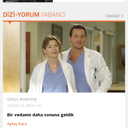
DİZİ-YORUM
YABANCI
TAMAMI
Grey's Anatomy
SEZON 16 , Bölüm 16
Bir vedanın daha sonuna geldik
Aytaç Kara