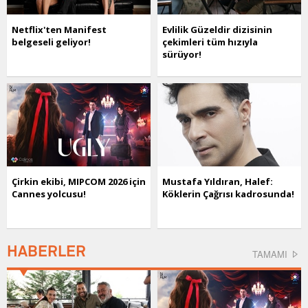
Netflix'ten Manifest
Evlilik Güzeldir dizisinin
belgeseli geliyor!
çekimleri tüm hızıyla
sürüyor!
Çirkin ekibi, MIPCOM 2026 için
Mustafa Yıldıran, Halef:
Cannes yolcusu!
Köklerin Çağrısı kadrosunda!
HABERLER
TAMAMI