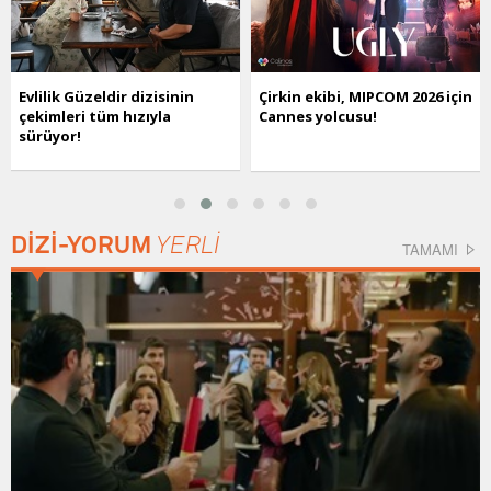
Evlilik Güzeldir dizisinin
Çirkin ekibi, MIPCOM 2026 için
çekimleri tüm hızıyla
Cannes yolcusu!
sürüyor!
DİZİ-YORUM
YERLİ
TAMAMI