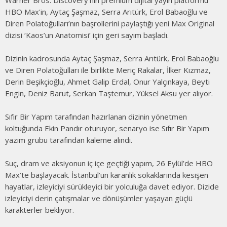
Warner Bros. Discovery’nin premium dijital yayın platformu
HBO Max'in, Aytaç Şaşmaz, Serra Arıtürk, Erol Babaoğlu ve
Diren Polatoğulları’nın başrollerini paylaştığı yeni Max Original
dizisi ‘Kaos’un Anatomisi’ için geri sayım başladı.
Dizinin kadrosunda Aytaç Şaşmaz, Serra Arıtürk, Erol Babaoğlu
ve Diren Polatoğulları ile birlikte Meriç Rakalar, İlker Kızmaz,
Derin Beşikçioğlu, Ahmet Galip Erdal, Onur Yalçınkaya, Beyti
Engin, Deniz Barut, Serkan Taştemur, Yüksel Aksu yer alıyor.
Sıfır Bir Yapım tarafından hazırlanan dizinin yönetmen
koltuğunda Ekin Pandır oturuyor, senaryo ise Sıfır Bir Yapım
yazım grubu tarafından kaleme alındı.
Suç, dram ve aksiyonun iç içe geçtiği yapım, 26 Eylül’de HBO
Max’te başlayacak. İstanbul’un karanlık sokaklarında kesişen
hayatlar, izleyiciyi sürükleyici bir yolculuğa davet ediyor. Dizide
izleyiciyi derin çatışmalar ve dönüşümler yaşayan güçlü
karakterler bekliyor.