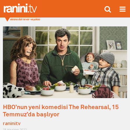
HBO’nun yeni komedisi The Rehearsal, 15
Temmuz’da başlıyor
raninitv
18 Haziran 2022