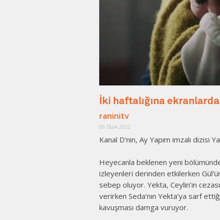
İki haftalığına ekranlarda
raninitv
06 Ocak 2022
Kanal D’nin, Ay Yapım imzalı dizisi Ya
Heyecanla beklenen yeni bölümünden 
izleyenleri derinden etkilerken Gül’ü
sebep oluyor. Yekta, Ceylin’in cezası
verirken Seda’nın Yekta’ya sarf ettiği 
kavuşması damga vuruyor.