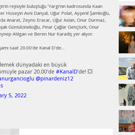
in’in rejisiyle buluştuğu ‘Yargı’nın kadrosunda Kaan
er Hüseyin Avni Danyal, Uğur Polat, Ayşenil Şamlıoğlu,
da Anarat, Zeyno Eracar, Uğur Aslan, Onur Durmaz,
şak Gümülcinelioğlu, Pınar Çağlar Gençtürk, Onur
ynep Atılgan ve Beren Nur Karadiş yer alıyor.
akşamı saat 20.00’de Kanal D’de…
 izlemek dünyadaki en büyük
ümüyle pazar 20.00'de
#KanalD
'de! 💥
nurgancioglu
@pinardeniz12
hs
ary 5, 2022