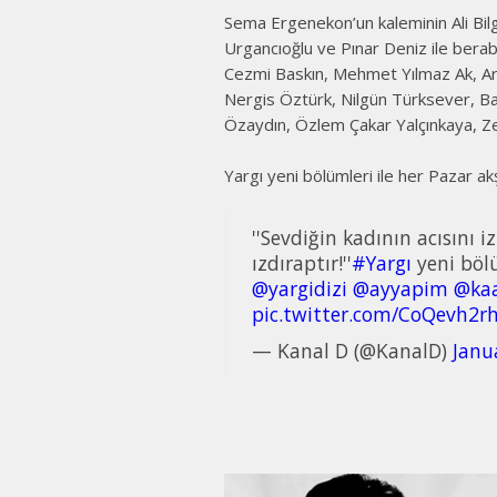
Sema Ergenekon’un kaleminin Ali Bilg
Urgancıoğlu ve Pınar Deniz ile berab
Cezmi Baskın, Mehmet Yılmaz Ak, Ar
Nergis Öztürk, Nilgün Türksever, Ba
Özaydın, Özlem Çakar Yalçınkaya, Ze
Yargı yeni bölümleri ile her Pazar 
''Sevdiğin kadının acısını
ızdıraptır!''
#Yargı
yeni böl
@yargidizi
@ayyapim
@kaa
pic.twitter.com/CoQevh2r
— Kanal D (@KanalD)
Janu