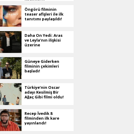
Öngörü filminin
teaser afişleri ile ilk
tanıtımı paylaşıldı!
Daha On Yedi: Aras
ve Leyla’nın ilişkisi
üzerine
Güneye Giderken
filminin çekimleri
başladı!
Türkiye’nin Oscar
adayı Kesilmiş Bir
Ağaç Gibi filmi oldu!
Recep İvedik 8
filminden ilk kare
yayınlandı!