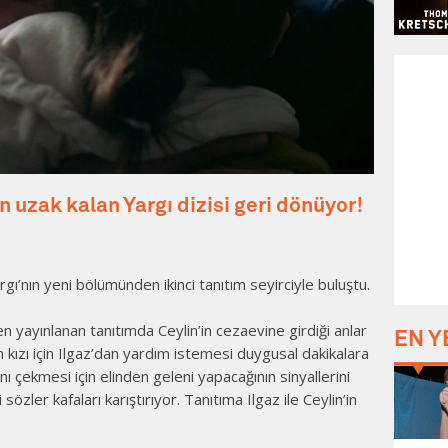
n uzak kalan Yargı dizisi geri dönüyor!
rgı’nın yeni bölümünden ikinci tanıtım seyirciyle buluştu.
yayınlanan tanıtımda Ceylin’in cezaevine girdiği anlar
EN Y
n kızı için Ilgaz’dan yardım istemesi duygusal dakikalara
nı çekmesi için elinden geleni yapacağının sinyallerini
sözler kafaları karıştırıyor. Tanıtıma Ilgaz ile Ceylin’in