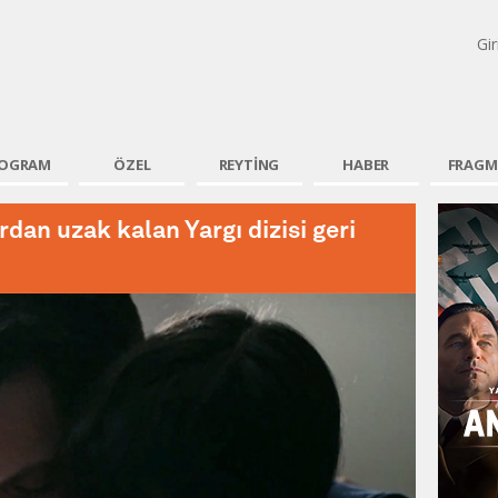
tv
Gir
OGRAM
ÖZEL
REYTİNG
HABER
FRAGM
rdan uzak kalan Yargı dizisi geri