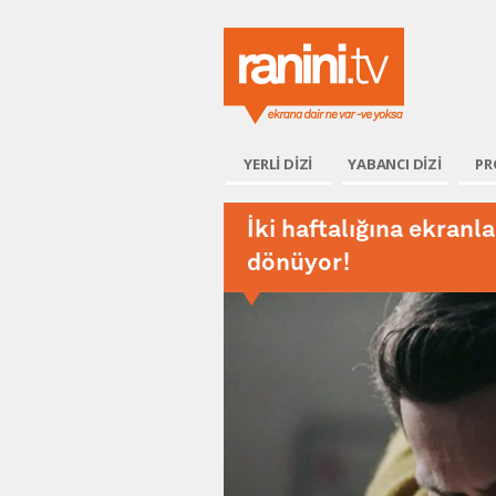
Ranini.
YERLİ DİZİ
YABANCI DİZİ
PR
İki haftalığına ekranla
dönüyor!