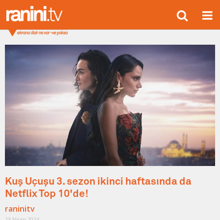
Kuş Uçuşu 3. sezon ikinci haftasında da
Netflix Top 10'de!
raninitv
23 Nisan 2024