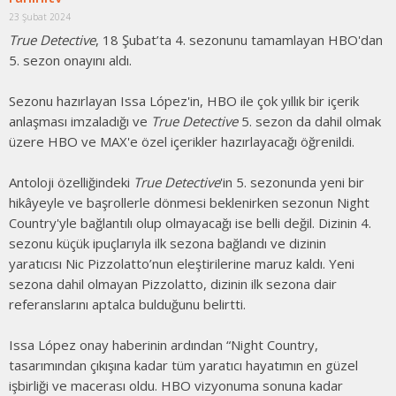
23 Şubat 2024
True Detective
, 18 Şubat’ta 4. sezonunu tamamlayan HBO'dan
5. sezon onayını aldı.
Sezonu hazırlayan Issa López'in, HBO ile çok yıllık bir içerik
anlaşması imzaladığı ve
True Detective
5. sezon da dahil olmak
üzere HBO ve MAX'e özel içerikler hazırlayacağı öğrenildi.
Antoloji özelliğindeki
True Detective
'in 5. sezonunda yeni bir
hikâyeyle ve başrollerle dönmesi beklenirken sezonun Night
Country'yle bağlantılı olup olmayacağı ise belli değil. Dizinin 4.
sezonu küçük ipuçlarıyla ilk sezona bağlandı ve dizinin
yaratıcısı Nic Pizzolatto’nun eleştirilerine maruz kaldı. Yeni
sezona dahil olmayan Pizzolatto, dizinin ilk sezona dair
referanslarını aptalca bulduğunu belirtti.
Issa López onay haberinin ardından “Night Country,
tasarımından çıkışına kadar tüm yaratıcı hayatımın en güzel
işbirliği ve macerası oldu. HBO vizyonuma sonuna kadar