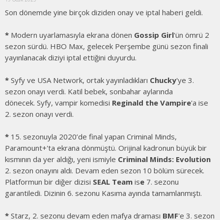
Son dönemde yine birçok diziden onay ve iptal haberi geldi.
*
Modern uyarlamasıyla ekrana dönen
Gossip Girl
'ün ömrü 2
sezon sürdü. HBO Max, gelecek Perşembe günü sezon finali
yayınlanacak diziyi iptal ettiğini duyurdu.
*
Syfy ve USA Network, ortak yayınladıkları
Chucky
'ye 3.
sezon onayı verdi. Katil bebek, sonbahar aylarında
dönecek. Syfy, vampir komedisi
Reginald the Vampire
'a ise
2. sezon onayı verdi.
*
15. sezonuyla 2020’de final yapan Criminal Minds,
Paramount+'ta ekrana dönmüştü. Orijinal kadronun büyük bir
kısmının da yer aldığı, yeni ismiyle
Criminal Minds: Evolution
2. sezon onayını aldı. Devam eden sezon 10 bölüm sürecek.
Platformun bir diğer dizisi
SEAL Team
is
e
7. sezonu
garantiledi. Dizinin 6. sezonu Kasıma ayında tamamlanmıştı.
*
Starz, 2. sezonu devam eden mafya draması
BMF
'e 3. sezon