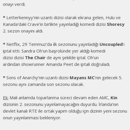
onayı verdi.
*
Letterkennyy'nin uzantı dizisi olarak ekrana gelen, Hulu ve
Kanada'daki Crave'in birlikte yayınladığı komedi dizisi
Shoresy
2. sezon onayını aldı.
*
Netflix, 29 Temmuz’da ilk sezonunu yayınladığı
Uncoupled
'ı
iptal etti. Sandra Oh'un başrolünde yer aldığı komedi
dizisi dizisi
The Chai
r
de aynı şekilde iptal. Oh'un
ardından showrunner Amanda Peet de iptali doğruladı.
*
Sons of Anarchy’nin uzantı dizisi
Mayans MC
'nin gelecek 5.
sezonu aynı zamanda son sezonu olacak.
Ek:
Mali anlamda toparlanma süreci devam eden AMC,
Ki
n
dizisinin 2. sezonunu yayınlamayacağını duyurdu. İrlanda’nın
devlet kanalı RTE ile ortak yapım olduğu için dizinin yeni sezonu
onun yayınlanması bekleniyor.