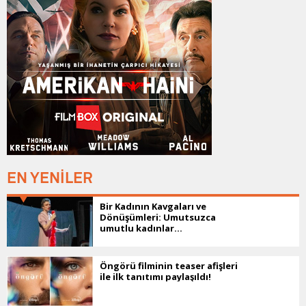
EN YENİLER
Bir Kadının Kavgaları ve
Dönüşümleri: Umutsuzca
umutlu kadınlar...
Öngörü filminin teaser afişleri
ile ilk tanıtımı paylaşıldı!