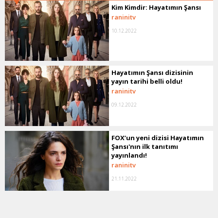
Kim Kimdir: Hayatımın Şansı
raninitv
10.12.2022
Hayatımın Şansı dizisinin
yayın tarihi belli oldu!
raninitv
09.12.2022
FOX’un yeni dizisi Hayatımın
Şansı'nın ilk tanıtımı
yayınlandı!
raninitv
21.11.2022