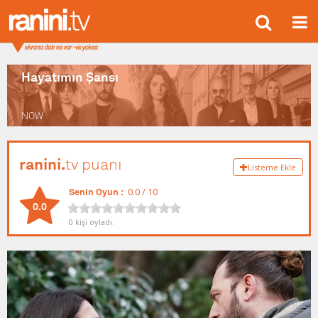
Hayatımın Şansı
NOW
ranini.
tv puanı
Listeme Ekle
0.0 /
10
Senin Oyun :
0.0
0
kişi oyladı.