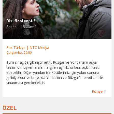
Dizi final yaptı!
Sezon: 1 | Bölüm: 9
Fox Türkiye | NTC Medya
Çarşamba, 20:00
Tüm sır açığa çıkmıştır artık. Rüzgar ve Yonca tam aşka
teslim olmuşken aralarına giren ayrılık, onların aşkını test
edecektir. Diğer yandan ise kötülerimiz için yolun sonuna
geliniyordur ve bu yolda Yonca’nın ve Rüzgar’ın sevdikleri ile
sınanması gerekecektir.
Künye
ÖZEL