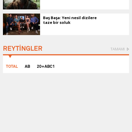
Baş Başa: Yeni nesil dizilere
taze bir soluk
REYTİNGLER
TAMAMI
TOTAL
AB
20+ABC1