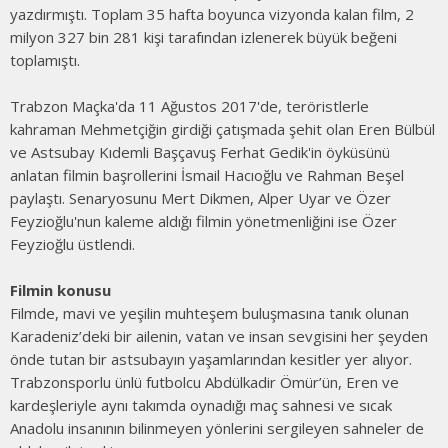
yazdırmıştı. Toplam 35 hafta boyunca vizyonda kalan film, 2
milyon 327 bin 281 kişi tarafından izlenerek büyük beğeni
toplamıştı.
Trabzon Maçka'da 11 Ağustos 2017'de, teröristlerle
kahraman Mehmetçiğin girdiği çatışmada şehit olan Eren Bülbül
ve Astsubay Kıdemli Başçavuş Ferhat Gedik'in öyküsünü
anlatan filmin başrollerini İsmail Hacıoğlu ve Rahman Beşel
paylaştı. Senaryosunu Mert Dikmen, Alper Uyar ve Özer
Feyzioğlu'nun kaleme aldığı filmin yönetmenliğini ise Özer
Feyzioğlu üstlendi.
Filmin konusu
Filmde, mavi ve yeşilin muhteşem buluşmasına tanık olunan
Karadeniz’deki bir ailenin, vatan ve insan sevgisini her şeyden
önde tutan bir astsubayın yaşamlarından kesitler yer alıyor.
Trabzonsporlu ünlü futbolcu Abdülkadir Ömür’ün, Eren ve
kardeşleriyle aynı takımda oynadığı maç sahnesi ve sıcak
Anadolu insanının bilinmeyen yönlerini sergileyen sahneler de