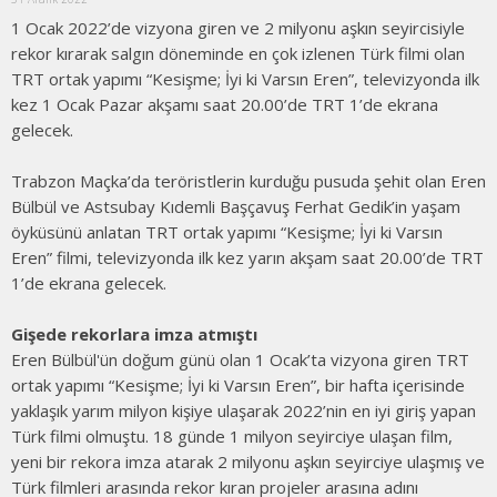
1 Ocak 2022’de vizyona giren ve 2 milyonu aşkın seyircisiyle
rekor kırarak salgın döneminde en çok izlenen Türk filmi olan
TRT ortak yapımı “Kesişme; İyi ki Varsın Eren”, televizyonda ilk
kez 1 Ocak Pazar akşamı saat 20.00’de TRT 1’de ekrana
gelecek.
Trabzon Maçka’da teröristlerin kurduğu pusuda şehit olan Eren
Bülbül ve Astsubay Kıdemli Başçavuş Ferhat Gedik’in yaşam
öyküsünü anlatan TRT ortak yapımı “Kesişme; İyi ki Varsın
Eren” filmi, televizyonda ilk kez yarın akşam saat 20.00’de TRT
1’de ekrana gelecek.
Gişede rekorlara imza atmıştı
Eren Bülbül'ün doğum günü olan 1 Ocak’ta vizyona giren TRT
ortak yapımı “Kesişme; İyi ki Varsın Eren”, bir hafta içerisinde
yaklaşık yarım milyon kişiye ulaşarak 2022’nin en iyi giriş yapan
Türk filmi olmuştu. 18 günde 1 milyon seyirciye ulaşan film,
yeni bir rekora imza atarak 2 milyonu aşkın seyirciye ulaşmış ve
Türk filmleri arasında rekor kıran projeler arasına adını