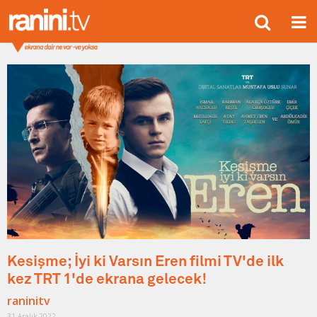
Kesişme; İyi ki Varsın Eren filmi TV'de ilk
kez TRT 1'de ekrana gelecek!
raninitv
31 Aralık 2022