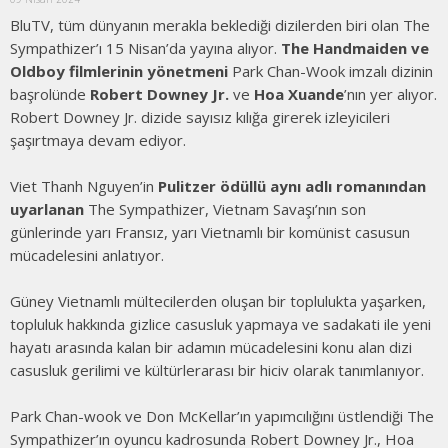
BluTV, tüm dünyanın merakla beklediği dizilerden biri olan The
Sympathizer’ı 15 Nisan’da yayına alıyor.
The Handmaiden ve
Oldboy filmlerinin yönetmeni
Park Chan-Wook imzalı dizinin
başrolünde
Robert Downey Jr.
ve
Hoa Xuande
’nın yer alıyor.
Robert Downey Jr. dizide sayısız kılığa girerek izleyicileri
şaşırtmaya devam ediyor.
Viet Thanh Nguyen’in
Pulitzer ödüllü aynı adlı romanından
uyarlanan
The Sympathizer, Vietnam Savaşı’nın son
günlerinde yarı Fransız, yarı Vietnamlı bir komünist casusun
mücadelesini anlatıyor.
Güney Vietnamlı mültecilerden oluşan bir toplulukta yaşarken,
topluluk hakkında gizlice casusluk yapmaya ve sadakati ile yeni
hayatı arasında kalan bir adamın mücadelesini konu alan dizi
casusluk gerilimi ve kültürlerarası bir hiciv olarak tanımlanıyor.
Park Chan-wook ve Don McKellar’ın yapımcılığını üstlendiği The
Sympathizer’ın oyuncu kadrosunda Robert Downey Jr., Hoa