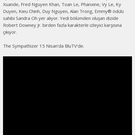
Xuande, Fred Nguyen Khan, Toan Le, Phanxine, Vy Le, Ky
Duyen, Kieu Chinh, Duy Nguyen, Alan Trong, Emmy® ödülü
sahibi Sandra Oh yer alıyor. Yedi bölümden oluşan dizide
Robert Downey Jr. birden fazla karakterle izleyici karşısına
çıkıyor.
The Sympathizer 15 Nisan’da BluTV’de.