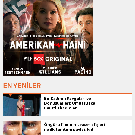
EN YENİLER
Bir Kadının Kavgaları ve
Dönüşümleri: Umutsuzca
umutlu kadınlar...
Öngörü filminin teaser afişleri
ile ilk tanıtımı paylaşıldı!