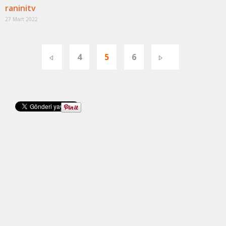
raninitv
27 Mart 2022
4
5
6