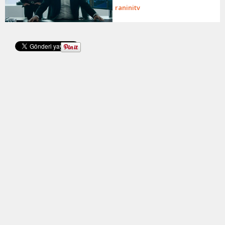
raninitv