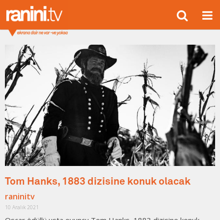
Tom Hanks, 1883 dizisine konuk olacak
raninitv
10 Aralık 2021