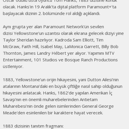
Oscar ödüllü usta oyuncu Tom Hanks, 1883 dizisine konuk
olacak. Hanks'in 19 Aralık'ta dijital platform Paramount+'ta
başlayacak dizinin 2. bölümünde rol aldığı açıklandı.
Aynı grupta yer alan Paramount Network'ün sevilen
dizisi Yellowstone’un uzantısı olarak ekrana gelecek diziyi yine
Taylor Sheridan hazırlıyor. Kadroda Sam Elliott, Tim
McGraw, Faith Hill, Isabel May, LaMonica Garrett, Billy Bob
Thornton, James Landry Hébert yer alıyor. Yapımını MTV
Entertainment, 101 Studios ve Bosque Ranch Productions
üstleniyor.
1883, Yellowstone’un orijin hikayesini, yani Dutton Ailesi’nin
atalarının Montana’daki en büyük çiftliğe nasıl sahip olduğunun
hikayesini anlatacak. Hanks, 1862'de yapılan Amerikan İç
Savaşı'nın en önemli muharebelerinden Antietam
Muharebesi'nin önde gelen isimlerinden General George
Meade'den esinlenilen bir karaktere hayat verecek.
1883 dizisinin tanıtım fragmanı: