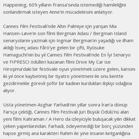
Happening, 60’lı yılların Fransa’sında istemediği hamileliğini
sonlandırmak isteyen Anne’in mücadelesini anlatıyor.
Cannes Film Festivali’nde Altın Palmiye için yarışan Mia
Hansen-Løve’ın son filmi Bergman Adası / Bergman Island
senaryolarını yazmak için Ingmar Bergman’ın yaşadığı ve ilham
aldığı İsveç adası Fårö’ye gelen bir çifti, Ryûsuke
Hamaguchi’nin bu yıl Cannes Film Festivali’nde En İyi Senaryo
ve FIPRESCI ödülleri kazanan filmi Drive My Car ise
Hiroşima’daki bir festivale oyun yönetmek üzere gelen, karısını
iki yıl önce kaybetmiş bir tiyatro yönetmeni ile onu kentte
gezdirmekle görevli şoför bir kadının kurdukları ilişkiyi odağına
alıyor.
Usta yönetmen Asghar Farhadi’nin yıllar sonra İran’a dönüp
Farsça çektiği, Cannes Film Festivali Jüri Büyük Ödülü’nü alan
yeni filmi Kahraman / A Hero da izleyiciyle buluşacak yılın dikkat
çeken yapımlarından. Farhadi, ödeyemediği bir borç yüzünden
hapse girmiş ana karakteri Rahim ile yine insanın kırılganlığına