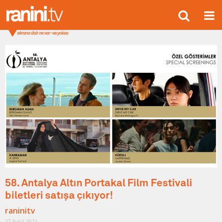
58. Antalya Altın Portakal Film Festivali
biletleri satışa çıkıyor!
raninitv
27 Eylül 2021