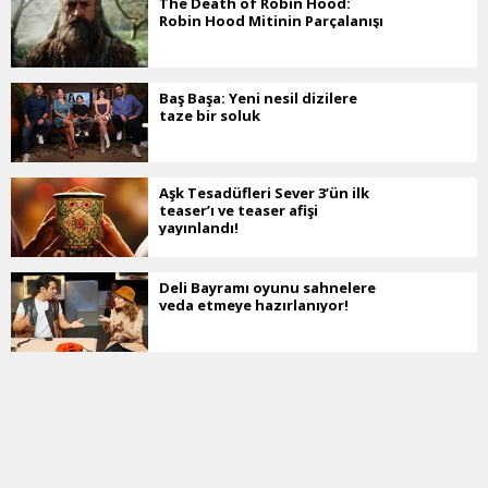
The Death of Robin Hood:
Robin Hood Mitinin Parçalanışı
Baş Başa: Yeni nesil dizilere
taze bir soluk
Aşk Tesadüfleri Sever 3’ün ilk
teaser’ı ve teaser afişi
yayınlandı!
Deli Bayramı oyunu sahnelere
veda etmeye hazırlanıyor!