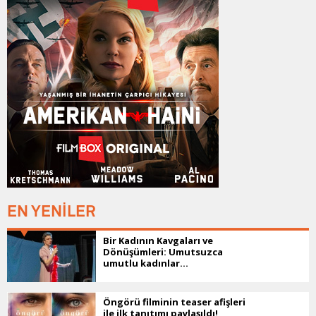
EN YENİLER
Bir Kadının Kavgaları ve
Dönüşümleri: Umutsuzca
umutlu kadınlar...
Öngörü filminin teaser afişleri
ile ilk tanıtımı paylaşıldı!