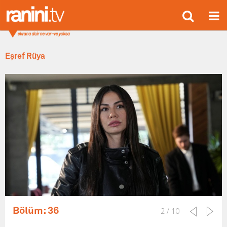
Eşref Rüya
Bölüm: 36
2 / 10