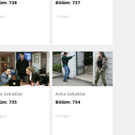
üm: 738
Bölüm: 737
oğraf
9 Fotoğraf
a Sokaklar
Arka Sokaklar
üm: 735
Bölüm: 734
oğraf
8 Fotoğraf