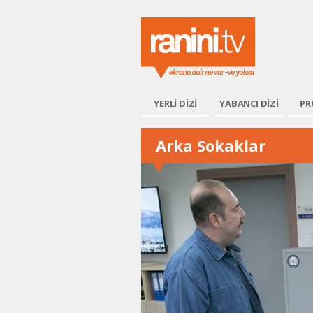
Ranini.
YERLİ DİZİ
YABANCI DİZİ
PR
Arka Sokaklar