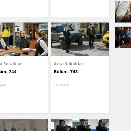
a Sokaklar
Arka Sokaklar
üm: 744
Bölüm: 743
oğraf
11 Fotoğraf