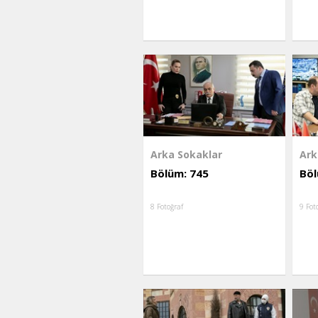
Arka Sokaklar
Ark
Bölüm: 745
Böl
8 Fotoğraf
9 Fot