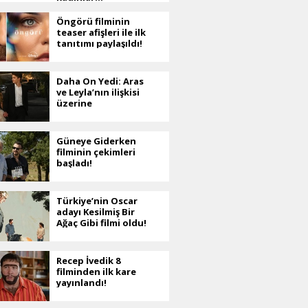
Öngörü filminin
teaser afişleri ile ilk
tanıtımı paylaşıldı!
Daha On Yedi: Aras
ve Leyla’nın ilişkisi
üzerine
Güneye Giderken
filminin çekimleri
başladı!
Türkiye’nin Oscar
adayı Kesilmiş Bir
Ağaç Gibi filmi oldu!
Recep İvedik 8
filminden ilk kare
yayınlandı!