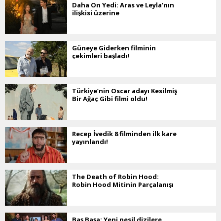
Daha On Yedi: Aras ve Leyla’nın
ilişkisi üzerine
Güneye Giderken filminin
çekimleri başladı!
Türkiye’nin Oscar adayı Kesilmiş
Bir Ağaç Gibi filmi oldu!
Recep İvedik 8 filminden ilk kare
yayınlandı!
The Death of Robin Hood:
Robin Hood Mitinin Parçalanışı
Baş Başa: Yeni nesil dizilere